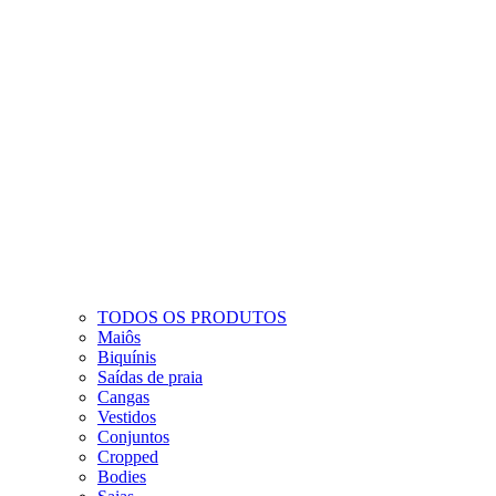
TODOS OS PRODUTOS
Maiôs
Biquínis
Saídas de praia
Cangas
Vestidos
Conjuntos
Cropped
Bodies