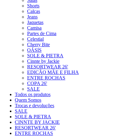
Saias
Shorts
Calças
Jeans
Jaquetas
Camisa
Partes de Cima
Celestial
Cherry Bite
OÁSIS
SOLE & PIETRA
Cinnte by Jackie
RESORTWEAR 26'
EDICÃO MÃE E FILHA
ENTRE ROCHAS
COPA 26'
SALE
Todos os produtos
Quem Somos
Trocas e devoluções
SALE
SOLE & PIETRA
CINNTE BY JACKIE
RESORTWEAR 26'
ENTRE ROCHAS