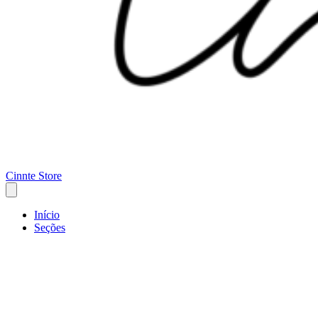
Cinnte Store
Início
Seções